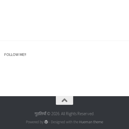
FOLLOW ME!!
गुठलियाँ © 2026. All Rights Reserved.
Powered by
- Designed with the
Hueman theme