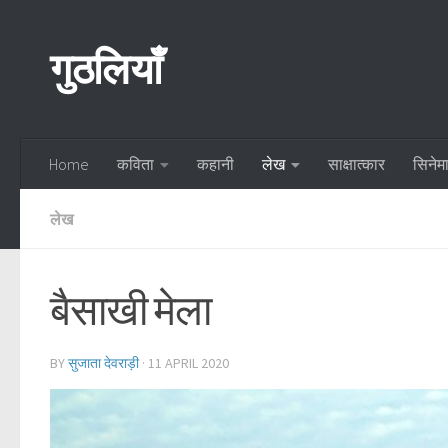
Skip to content
गुठलियाँ
Home
कविता
कहानी
लेख
साक्षात्कार
सिनेम
लेख
बैसाखी मेला
BY
सुजाता देवराड़ी
·
11 APRIL 2020