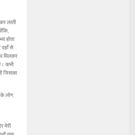
ीदकर लाती
ोंकि,
भव होता
वहाँ से
 साथ मिलकर
थी। कभी
हती जिसका
 के लोग
र मेरी
ालों तक