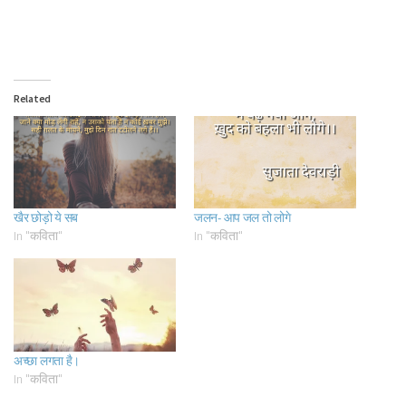
Related
खैर छोड़ो ये सब
जलन- आप जल तो लोगे
In "कविता"
In "कविता"
अच्छा लगता है।
In "कविता"